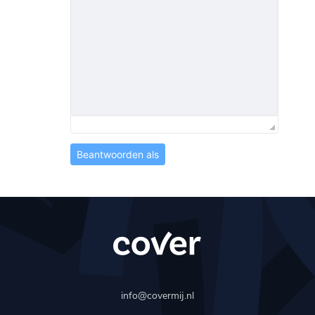
Beantwoorden als
info@covermij.nl