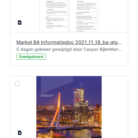
Markel BA Informatiedoc 2021_11_18_ba-alg-mise-2020_versie_1
5 dagen geleden gewijzigd door Casper BijlenMaramaros.
Goedgekeurd