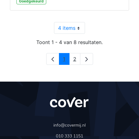
Goedgekeurd
4 items
Per pagina
Toont 1 - 4 van 8 resultaten.
1
2
Pagina
Pagina
info@covermij.nl
010 333 1151