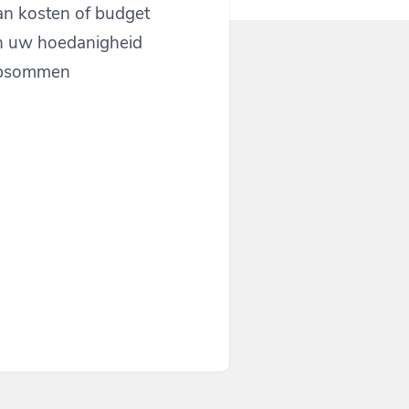
an kosten of budget
en uw hoedanigheid
opsommen