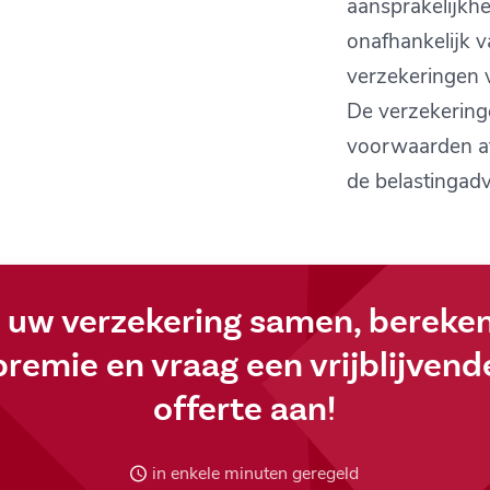
aansprakelijkhe
onafhankelijk 
verzekeringen 
De verzekering
voorwaarden af
de belastingadv
l uw verzekering samen, bereke
premie en vraag een vrijblijvend
offerte aan!
in enkele minuten geregeld