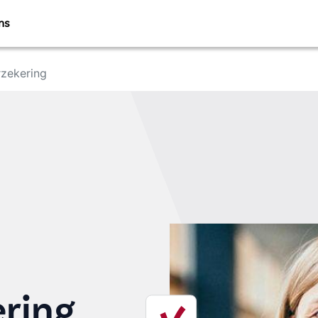
ns
zekering
ring