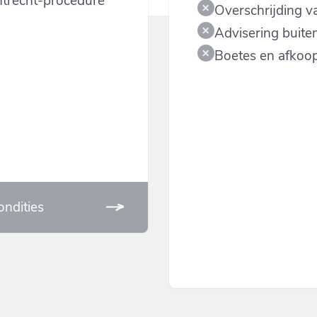
chtrecht-procedure
Overschrijding v
Advisering buit
Boetes en afko
ondities