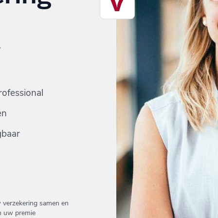
g
rofessional
en
gbaar
w verzekering samen en
n uw premie