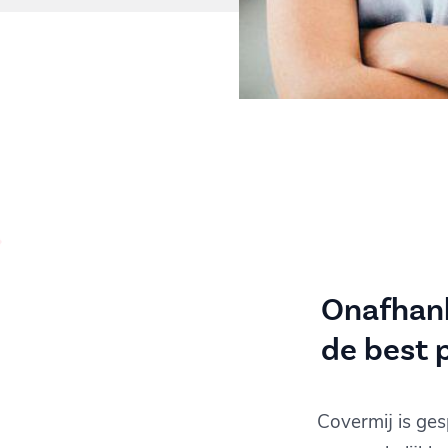
Onafhank
de best 
Covermij is ges