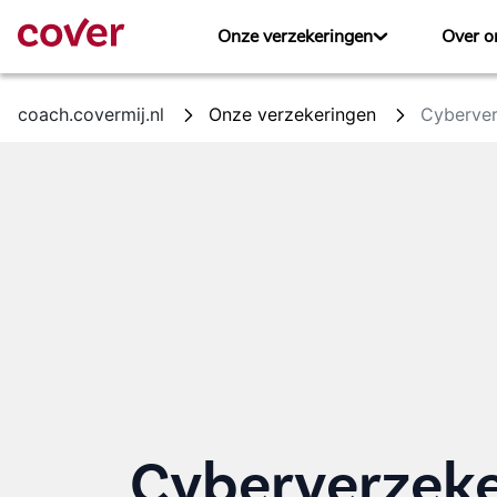
Overslaan en naar hoofdinhoud gaan
Onze verzekeringen
Over o
coach.covermij.nl
Onze verzekeringen
Cyberver
Cyberverzeke