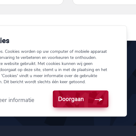
ies
es. Cookies worden op uw computer of mobiele apparaat
rvaring te verbeteren en voorkeuren te onthouden.
e website gebruikt. Met cookies kunnen wij geen
ij.nl
Over ons
 doorgaat op deze site, stemt u in met de plaatsing en het
'Cookies' vindt u meer informatie over de gebruikte
151
Schade melden
. Dit bericht wordt slechts één keer getoond.
Onze verzekeringen
 Vest 154
Doorgaan
otterdam
er informatie