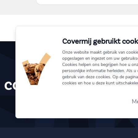
Covermij gebruikt cook
Onze website maakt gebruik van cooki
opgeslagen en ingezet om uw gebruikse
Cookies helpen ons begrijpen hoe u onz
info@coverm
persoonlijke informatie herleiden. Als u
gebruik van deze cookies. Op de pagina 
010 333 1
cookies en hoe u deze kunt uitschakelen
Schiedamse
3011 BH R
Me