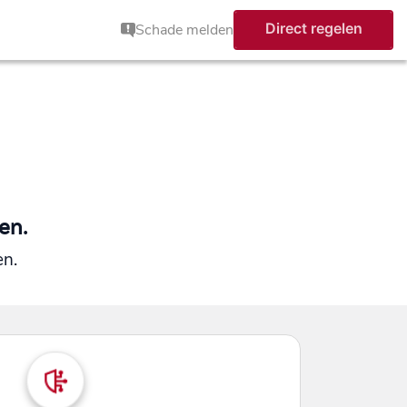
Direct regelen
Schade melden
en.
en.