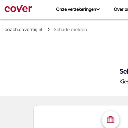
Skip to Main Content
Onze verzekeringen
Over o
coach.covermij.nl
Schade melden
Sc
Kie