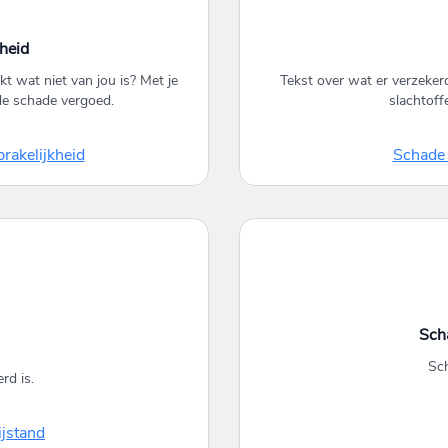
heid
kt wat niet van jou is? Met je
Tekst over wat er verzekerd
de schade vergoed.
slachtoff
rakelijkheid
Schade 
Sch
Sch
rd is.
jstand