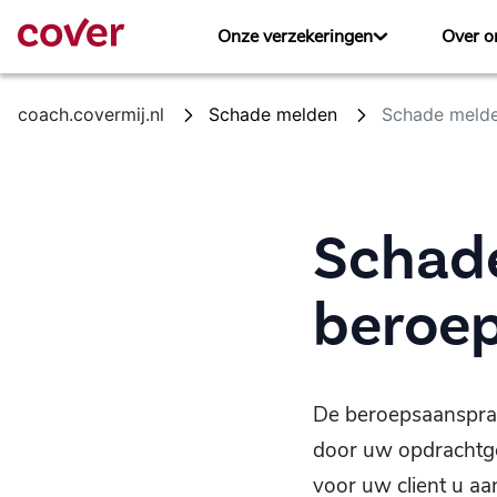
Skip to Main Content
Onze verzekeringen
Over o
coach.covermij.nl
Schade melden
Schade melde
Schad
beroep
De beroepsaansprak
door uw opdrachtge
voor uw client u aa