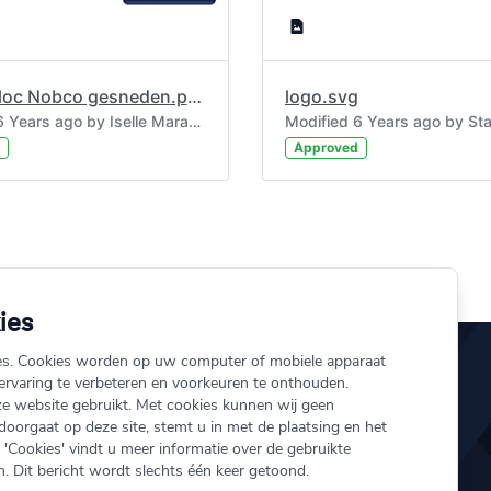
Logo Noloc Nobco gesneden.png
logo.svg
Modified 6 Years ago by Iselle Maramaros.
Approved
ies
es. Cookies worden op uw computer of mobiele apparaat
rvaring te verbeteren en voorkeuren te onthouden.
e website gebruikt. Met cookies kunnen wij geen
ij.nl
Over ons
 doorgaat op deze site, stemt u in met de plaatsing en het
'Cookies' vindt u meer informatie over de gebruikte
151
Schade melden
. Dit bericht wordt slechts één keer getoond.