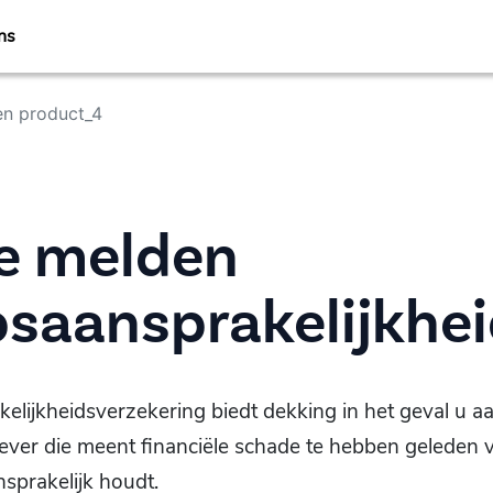
ns
n product_4
e melden
saansprakelijkhe
elijkheidsverzekering biedt dekking in het geval u 
ver die meent financiële schade te hebben geleden 
nsprakelijk houdt.