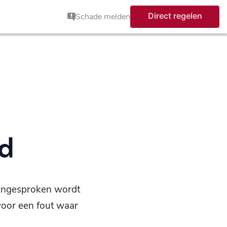
Direct regelen
Schade melden
id
aangesproken wordt
voor een fout waar