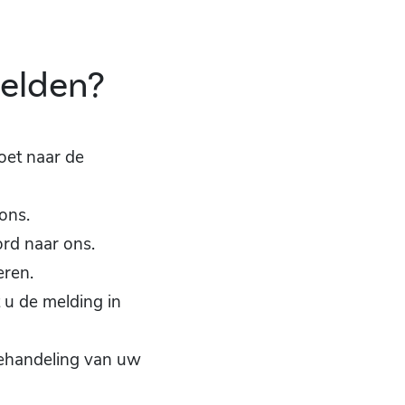
melden?
doet naar de
ons.
ord naar ons.
eren.
 u de melding in
behandeling van uw