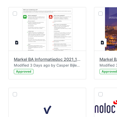
Markel BA Informatiedoc 2021_11_18_ba-alg-mise-2020_versie_1
Markel 
Modified 3 Days ago by Casper BijlenMaramaros.
Approved
Approved