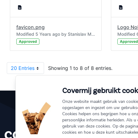
favicon.png
Modified 5 Years ago by Stanislav Moskalenko.
Approved
Approved
20 Entries
Showing 1 to 8 of 8 entries.
Per Page
Covermij gebruikt cook
Onze website maakt gebruik van cooki
opgeslagen en ingezet om uw gebruikse
Cookies helpen ons begrijpen hoe u onz
info@coverm
persoonlijke informatie herleiden. Als u
gebruik van deze cookies. Op de pagina 
010 333 1
cookies en hoe u deze kunt uitschakelen