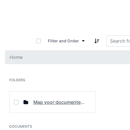
0 of 8 Items Selected
Filter and Order
Home
FOLDERS
Map voor documentenbeheer 1.1
DOCUMENTS