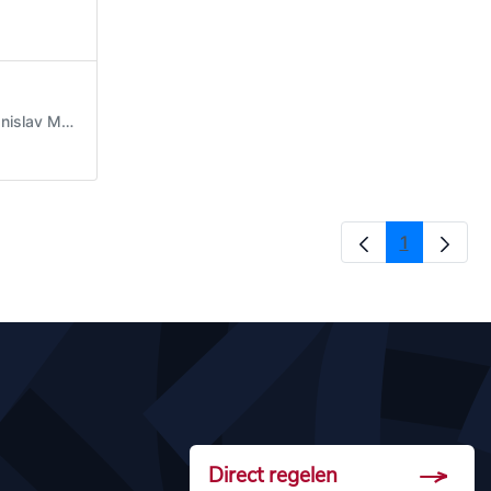
Modified 6 Years ago by Stanislav Moskalenko.
1
Page
Direct regelen