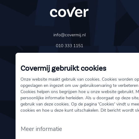
info@covermij.nl
010 333 1151
Schiedamse Vest 154
Covermij gebruikt cookies
3011 BH Rotterdam
Onze website maakt gebruik van cookies. Cookies worden o
opgeslagen en ingezet om uw gebruikservaring te verbeteren
Over ons
Cookies helpen ons begrijpen hoe u onze website gebruikt. 
persoonlijke informatie herleiden. Als u doorgaat op deze site
Schade melden
gebruik van deze cookies. Op de pagina 'Cookies' vindt u mee
Onze verzekeringen
cookies en hoe u deze kunt uitschakelen. Dit bericht wordt s
Meer informatie
Direct regelen